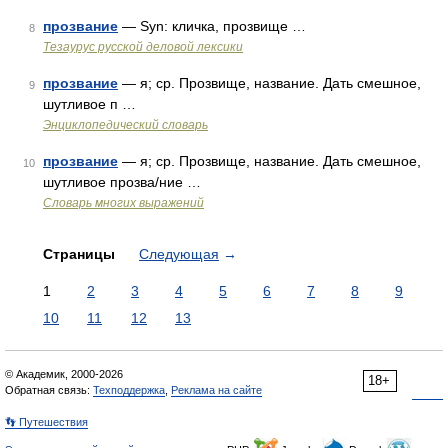
прозвание
— Syn: кличка, прозвище …
8
Тезаурус русской деловой лексики
прозвание
— я; ср. Прозвище, название. Дать смешное,
9
шутливое п …
Энциклопедический словарь
прозвание
— я; ср. Прозвище, название. Дать смешное,
10
шутливое прозва/ние …
Словарь многих выражений
Страницы
Следующая
→
1
2
3
4
5
6
7
8
9
10
11
12
13
© Академик, 2000-2026
18+
Обратная связь:
Техподдержка
,
Реклама на сайте
👣 Путешествия