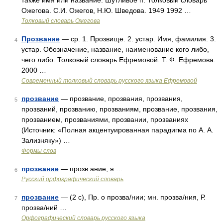
также имя или название. Шутливое п. Толковый словарь
Ожегова. С.И. Ожегов, Н.Ю. Шведова. 1949 1992 …
Толковый словарь Ожегова
Прозвание
— ср. 1. Прозвище. 2. устар. Имя, фамилия. 3.
4
устар. Обозначение, название, наименование кого либо,
чего либо. Толковый словарь Ефремовой. Т. Ф. Ефремова.
2000 …
Современный толковый словарь русского языка Ефремовой
прозвание
— прозвание, прозвания, прозвания,
5
прозваний, прозванию, прозваниям, прозвание, прозвания,
прозванием, прозваниями, прозвании, прозваниях
(Источник: «Полная акцентуированная парадигма по А. А.
Зализняку») …
Формы слов
прозвание
— прозв ание, я …
6
Русский орфографический словарь
прозвание
— (2 с), Пр. о прозва/нии; мн. прозва/ния, Р.
7
прозва/ний …
Орфографический словарь русского языка